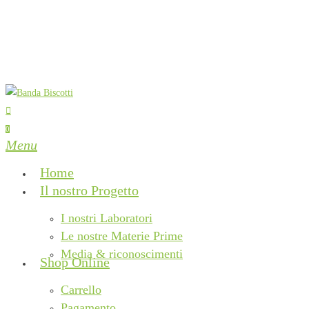
Skip
to
main
content
search
0
Menu
Home
Il nostro Progetto
I nostri Laboratori
Le nostre Materie Prime
Media & riconoscimenti
Shop Online
Carrello
Pagamento