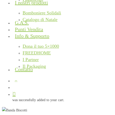
I nostri prodotti
Bomboniere Solidali
Catalogo di Natale
G.A.S.
Punti Vendita
Info & Supporto
Dona il tuo 5×1000
FREEDHOME
I Partner
Il Packaging
Contatto
facebook
instagram
phone
email
search
was successfully added to your cart.