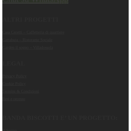
ALTRI PROGETTI
Casa Ceretti – Caffetteria di quartiere
Gattabuia – Ristorante Sociale
Garden il sogno – Villadossola
LEGAL
Privacy Policy
Cookie Policy
Termini & Condizioni
Resi e recesso
BANDA BISCOTTI E’ UN PROGETTO:
Il Sogno