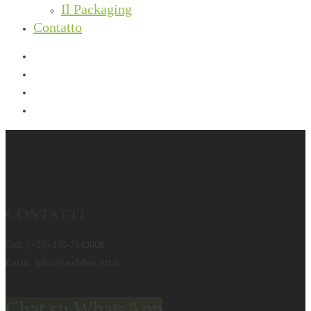
Il Packaging
Contatto
facebook
instagram
phone
email
CONTATTI
Cell.
(+39) 335-7843808
Email:
info@bandabiscotti.it
Chat su WhatsApp