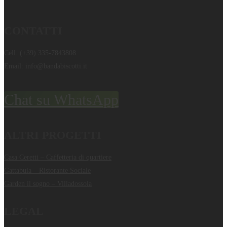
CONTATTI
Cell.
(+39) 335-7843808
Email:
info@bandabiscotti.it
Chat su WhatsApp
ALTRI PROGETTI
Casa Ceretti – Caffetteria di quartiere
Gattabuia – Ristorante Sociale
Garden il sogno – Villadossola
LEGAL