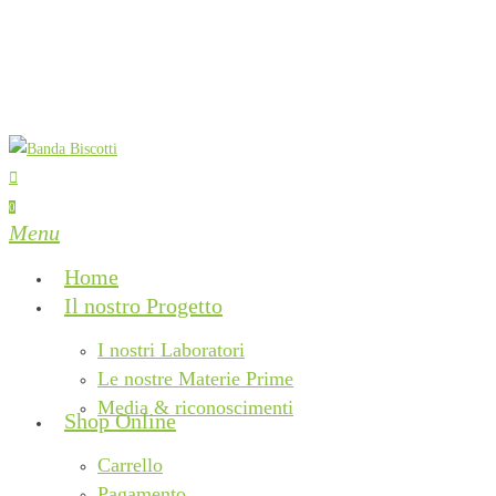
Skip
to
main
content
search
0
Menu
Home
Il nostro Progetto
I nostri Laboratori
Le nostre Materie Prime
Media & riconoscimenti
Shop Online
Carrello
Pagamento