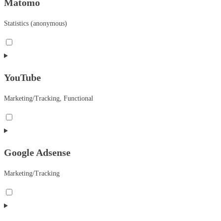
Matomo
complianz
Statistics (anonymous)
Consent
to
service
YouTube
matomo
Marketing/Tracking, Functional
Consent
to
service
Google Adsense
youtube
Marketing/Tracking
Consent
to
service