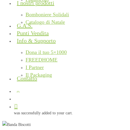
I nostri prodotti
Bomboniere Solidali
Catalogo di Natale
G.A.S.
Punti Vendita
Info & Supporto
Dona il tuo 5×1000
FREEDHOME
I Partner
Il Packaging
Contatto
facebook
instagram
phone
email
search
was successfully added to your cart.