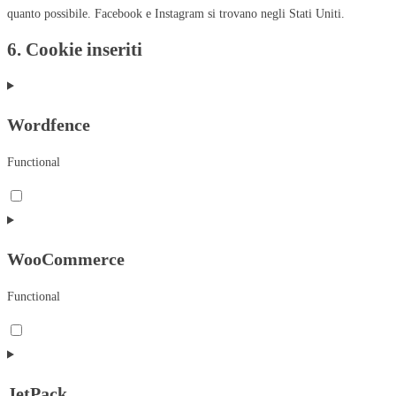
quanto possibile. Facebook e Instagram si trovano negli Stati Uniti.
6. Cookie inseriti
Wordfence
Functional
Consent
to
service
WooCommerce
wordfence
Functional
Consent
to
service
JetPack