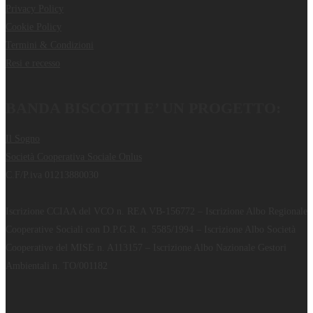
Privacy Policy
Cookie Policy
Termini & Condizioni
Resi e recesso
BANDA BISCOTTI E’ UN PROGETTO:
Il Sogno
Società Cooperativa Sociale Onlus
C.F/P.iva 01213880030
Iscrizione CCIAA del VCO n. REA VB-156772 – Iscrizione Albo Regionale
Cooperative Sociali con D.P.G.R. n. 5585/1994 – Iscrizione Albo Società
Cooperative del MISE n. A113157 – Iscrizione Albo Nazionale Gestori
Ambientali n. TO/001182