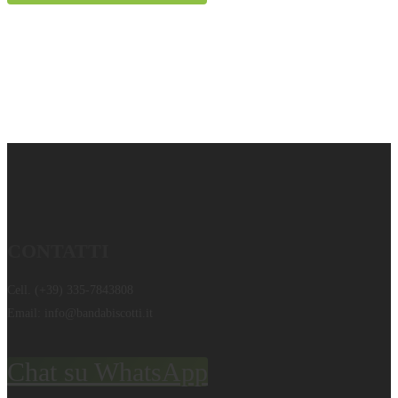
CONTATTI
Cell.
(+39) 335-7843808
Email:
info@bandabiscotti.it
Chat su WhatsApp