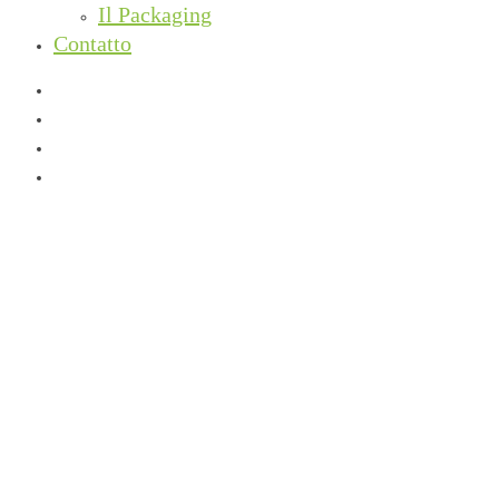
Il Packaging
Contatto
facebook
instagram
phone
email