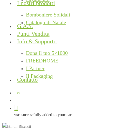
I nostri prodotti
Bomboniere Solidali
Catalogo di Natale
G.A.S.
Punti Vendita
Info & Supporto
Dona il tuo 5×1000
FREEDHOME
I Partner
Il Packaging
Contatto
facebook
instagram
phone
email
search
was successfully added to your cart.