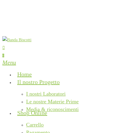
Skip
to
main
content
search
0
Menu
Home
Il nostro Progetto
I nostri Laboratori
Le nostre Materie Prime
Media & riconoscimenti
Shop Online
Carrello
Pagamento