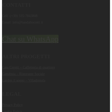
CONTATTI
Cell.
(+39) 335-7843808
Email:
info@bandabiscotti.it
Chat su WhatsApp
ALTRI PROGETTI
Casa Ceretti – Caffetteria di quartiere
Gattabuia – Ristorante Sociale
Garden il sogno – Villadossola
LEGAL
Privacy Policy
Cookie Policy