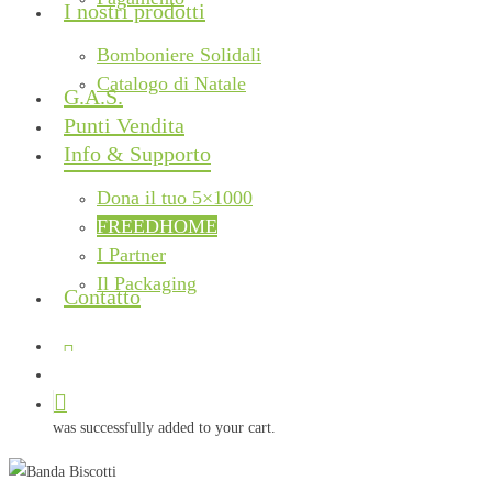
I nostri prodotti
Bomboniere Solidali
Catalogo di Natale
G.A.S.
Punti Vendita
Info & Supporto
Dona il tuo 5×1000
FREEDHOME
I Partner
Il Packaging
Contatto
facebook
instagram
phone
email
search
was successfully added to your cart.