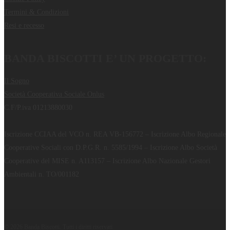
Termini & Condizioni
Resi e recesso
BANDA BISCOTTI E’ UN PROGETTO:
Il Sogno
Società Cooperativa Sociale Onlus
C.F/P.iva 01213880030
Iscrizione CCIAA del VCO n. REA VB-156772 – Iscrizione Albo Regionale
Cooperative Sociali con D.P.G.R. n. 5585/1994 – Iscrizione Albo Società
Cooperative del MISE n. A113157 – Iscrizione Albo Nazionale Gestori
Ambientali n. TO/001182
© 2026 Banda Biscotti. Tutti i diritti riservati