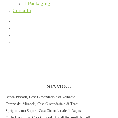
Il Packaging
Contatto
facebook
instagram
phone
email
SIAMO…
Banda Biscotti
, Casa Circondariale di Verbania
Campo dei Miracoli
, Casa Circondariale di Trani
Sprigioniamo Sapori
, Casa Circondariale di Ragusa
Caffè Lazzarelle
, Casa Circondariale di Pozzuoli, Napoli