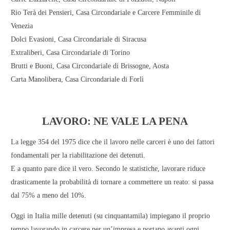
Rio Terà dei Pensieri
, Casa Circondariale e Carcere Femminile di
Venezia
Dolci Evasioni
, Casa Circondariale di Siracusa
Extraliberi
, Casa Circondariale di Torino
Brutti e Buoni
, Casa Circondariale di Brissogne, Aosta
Carta Manolibera
, Casa Circondariale di Forlì
LAVORO: NE VALE LA PENA
La
legge 354 del 1975
dice che il lavoro nelle carceri è uno dei fattori
fondamentali per la riabilitazione dei detenuti.
E a quanto pare dice il vero. Secondo le statistiche, lavorare riduce
drasticamente la probabilità di tornare a commettere un reato: si passa
dal 75% a meno del 10%.
Oggi in Italia
mille detenuti (su cinquantamila) impiegano il proprio
tempo lavorando in carcere per un’impresa e portano avanti ogni