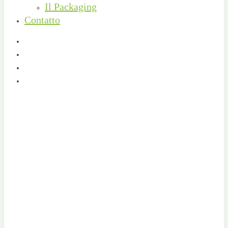
Il Packaging
Contatto
facebook
instagram
phone
email