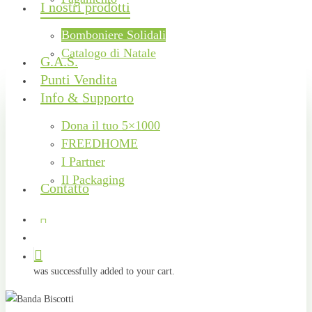
I nostri prodotti
Bomboniere Solidali
Catalogo di Natale
G.A.S.
Punti Vendita
Info & Supporto
Dona il tuo 5×1000
FREEDHOME
I Partner
Il Packaging
Contatto
facebook
instagram
phone
email
search
was successfully added to your cart.