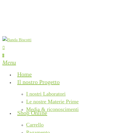
Skip
to
main
content
search
0
Menu
Home
Il nostro Progetto
I nostri Laboratori
Le nostre Materie Prime
Media & riconoscimenti
Shop Online
Carrello
Pagamento