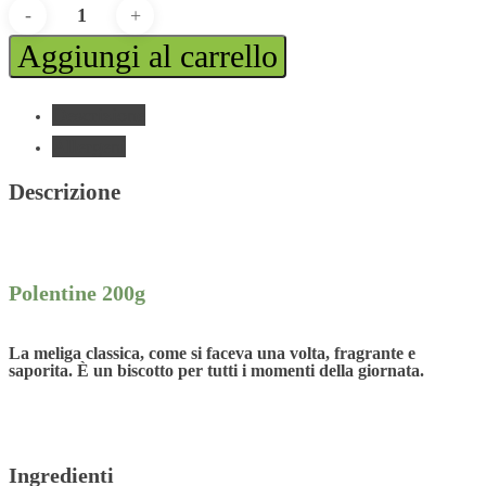
Polentine
200g
Aggiungi al carrello
quantità
Descrizione
Allergeni
Descrizione
Polentine 200g
La meliga classica, come si faceva una volta, fragrante e
saporita. È un biscotto per tutti i momenti della giornata.
Ingredienti