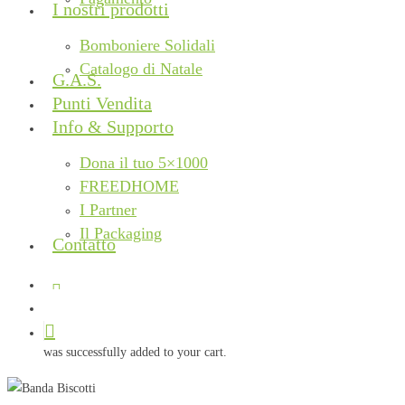
I nostri prodotti
Bomboniere Solidali
Catalogo di Natale
G.A.S.
Punti Vendita
Info & Supporto
Dona il tuo 5×1000
FREEDHOME
I Partner
Il Packaging
Contatto
facebook
instagram
phone
email
search
was successfully added to your cart.