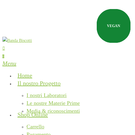
Skip
to
main
VEGAN
VEGAN
VEGAN
content
search
0
Menu
Home
Il nostro Progetto
I nostri Laboratori
Le nostre Materie Prime
Media & riconoscimenti
Shop Online
Carrello
Pagamento