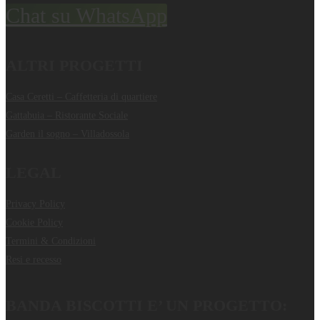
Chat su WhatsApp
ALTRI PROGETTI
Casa Ceretti – Caffetteria di quartiere
Gattabuia – Ristorante Sociale
Garden il sogno – Villadossola
LEGAL
Privacy Policy
Cookie Policy
Termini & Condizioni
Resi e recesso
BANDA BISCOTTI E’ UN PROGETTO: