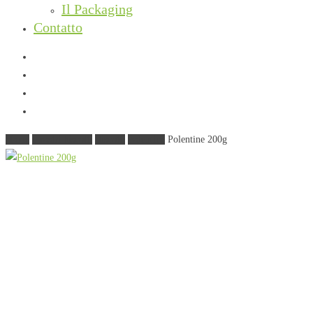
Il Packaging
Contatto
facebook
instagram
phone
email
Home
I nostri biscotti
Biscotti
Polentine
Polentine 200g