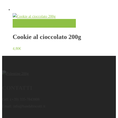
Aggiungi al carrello
Cookie al cioccolato 200g
4,80
€
CONTATTI
Cell.
(+39) 335-7843808
Email:
info@bandabiscotti.it