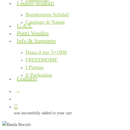
I nostri prodotti
Bomboniere Solidali
Catalogo di Natale
G.A.S.
Punti Vendita
Info & Supporto
Dona il tuo 5×1000
FREEDHOME
I Partner
Il Packaging
Contatto
facebook
instagram
phone
email
search
was successfully added to your cart.