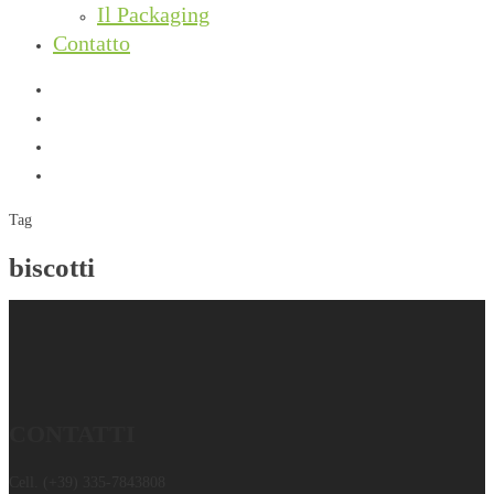
Il Packaging
Contatto
facebook
instagram
phone
email
Tag
biscotti
CONTATTI
Cell.
(+39) 335-7843808