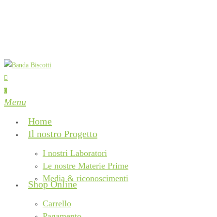
Skip
to
main
content
search
0
Menu
Home
Il nostro Progetto
I nostri Laboratori
Le nostre Materie Prime
Media & riconoscimenti
Shop Online
Carrello
Pagamento